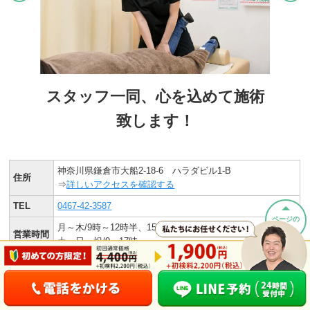
スタッフ一同、心を込めて施術
致します！
神奈川県鎌倉市大船2-18-6 ハラダビル1-B
住所
⇒
詳しいアクセスを確認する
TEL
0467-42-3587
ページの
月～木/9時～12時半、15時～20時
先頭へ
営業時間
土・日・祝/9～17時
定休日
なし
お車の場合は当院近隣のコインパーキングに駐車下さい。
駐車場
（2時間まで 半額 負担させて頂きます。）