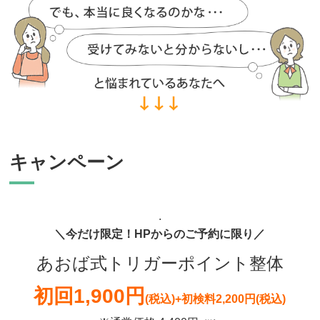
キャンペーン
.
＼今だけ限定！HPからのご予約に限り／
あおば式トリガーポイント整体
初回
1,900円
(税込)
+初検料2,200円(税込)