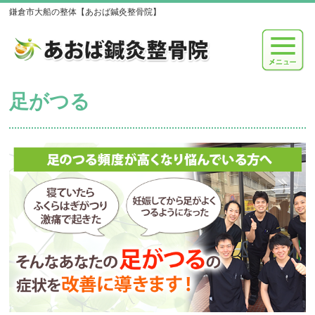
鎌倉市大船の整体【あおば鍼灸整骨院】
足がつる