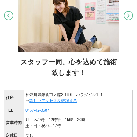
スタッフ一同、心を込めて施術
致します！
神奈川県鎌倉市大船2-18-6 ハラダビル1-B
住所
⇒
詳しいアクセスを確認する
TEL
0467-42-3587
月～木/9時～12時半、15時～20時
営業時間
土・日・祝/9～17時
定休日
なし