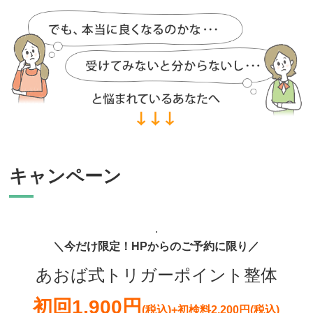
キャンペーン
.
＼今だけ限定！HPからのご予約に限り／
あおば式トリガーポイント整体
初回
1,900円
(税込)
+初検料2,200円(税込)