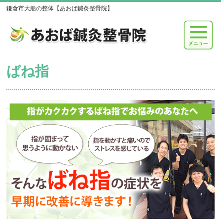
鎌倉市大船の整体【あおば鍼灸整骨院】
ばね指