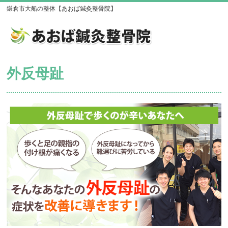
鎌倉市大船の整体【あおば鍼灸整骨院】
外反母趾