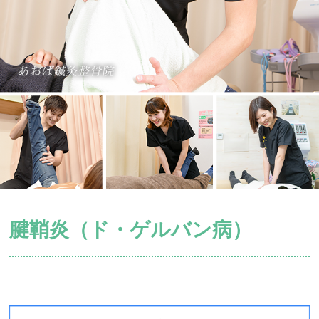
腱鞘炎（ド・ゲルバン病）