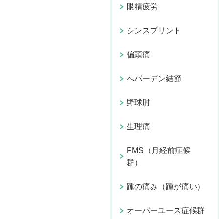
眼精疲労
シンスプリント
偏頭痛
へバーデン結節
野球肘
生理痛
PMS（月経前症候
群）
踵の痛み（踵が痛い）
オーバーユース症候群