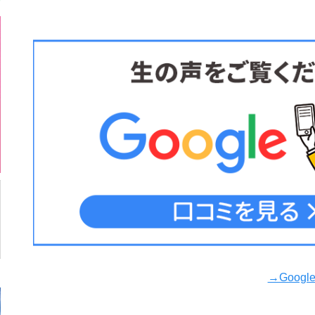
→Goog