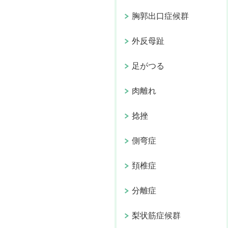
胸郭出口症候群
外反母趾
足がつる
肉離れ
捻挫
側弯症
頚椎症
分離症
梨状筋症候群