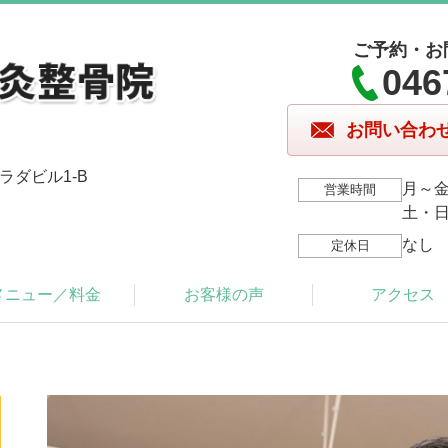
ご予約・お
046
お問い合わ
ラダビル1-B
月～金/
営業時間
土・日・
なし
定休日
メニュー／料金
お客様の声
アクセス