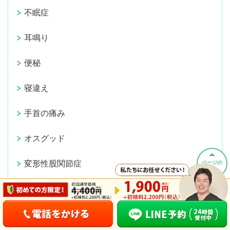
不眠症
耳鳴り
便秘
寝違え
手首の痛み
オスグッド
変形性股関節症
ページの
先頭へ
すべり症
テニス肘（上腕骨外側上顆炎）