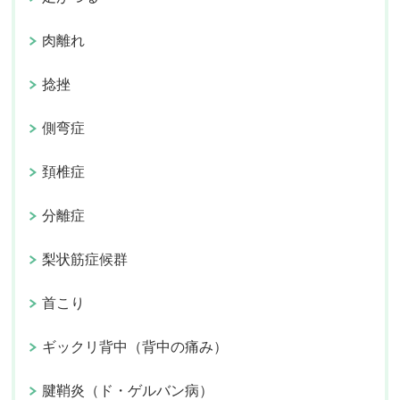
肉離れ
捻挫
側弯症
頚椎症
分離症
梨状筋症候群
首こり
ギックリ背中（背中の痛み）
腱鞘炎（ド・ゲルバン病）