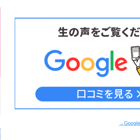
→Goog