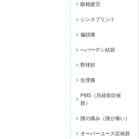
眼精疲労
シンスプリント
偏頭痛
へバーデン結節
野球肘
生理痛
PMS（月経前症候
群）
踵の痛み（踵が痛い）
オーバーユース症候群