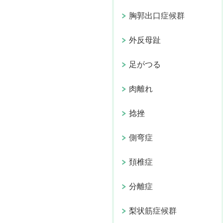
胸郭出口症候群
外反母趾
足がつる
肉離れ
捻挫
側弯症
頚椎症
分離症
梨状筋症候群