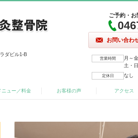
ご予約・お
046
お問い合わ
ラダビル1-B
月～金/
営業時間
土・日・
なし
定休日
メニュー／料金
お客様の声
アクセス