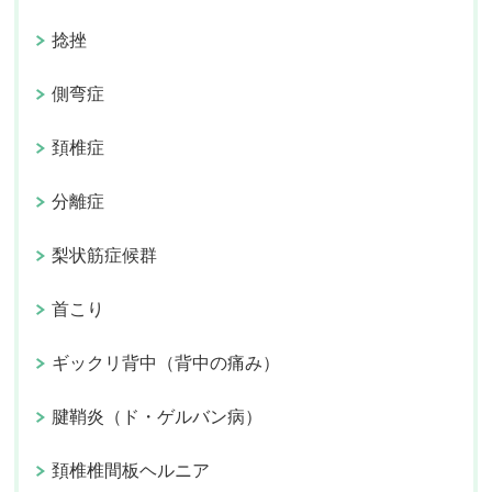
捻挫
側弯症
頚椎症
分離症
梨状筋症候群
首こり
ギックリ背中（背中の痛み）
腱鞘炎（ド・ゲルバン病）
頚椎椎間板ヘルニア