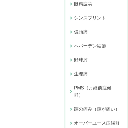
眼精疲労
シンスプリント
偏頭痛
へバーデン結節
野球肘
生理痛
PMS（月経前症候
群）
踵の痛み（踵が痛い）
オーバーユース症候群