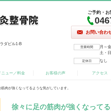
ご予約・お
046
お問い合わ
ラダビル1-B
月～金/
営業時間
土・日・
なし
定休日
メニュー／料金
お客様の声
アクセス
足の筋肉が強くなってるような気がしています。
徐々に足の筋肉が強くなって