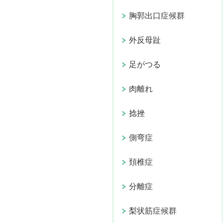
胸郭出口症候群
外反母趾
足がつる
肉離れ
捻挫
側弯症
頚椎症
分離症
梨状筋症候群