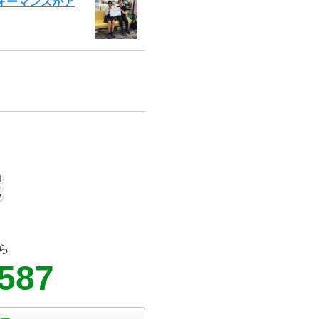
ォーマンスがア
ら
3587