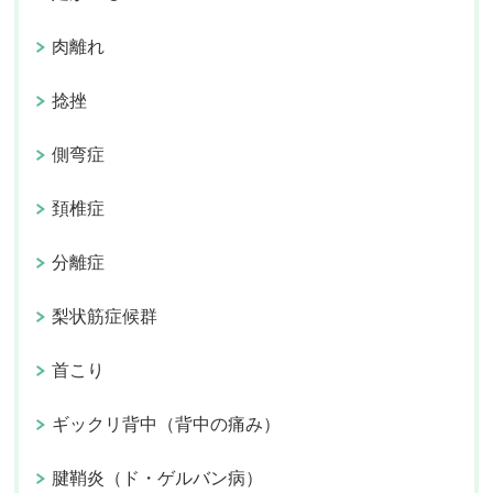
肉離れ
捻挫
側弯症
頚椎症
分離症
梨状筋症候群
首こり
ギックリ背中（背中の痛み）
腱鞘炎（ド・ゲルバン病）