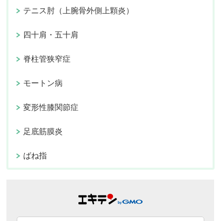
テニス肘（上腕骨外側上顆炎）
四十肩・五十肩
脊柱管狭窄症
モートン病
変形性膝関節症
足底筋膜炎
ばね指