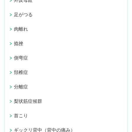
外反母趾
足がつる
肉離れ
捻挫
側弯症
頚椎症
分離症
梨状筋症候群
首こり
ギックリ背中（背中の痛み）