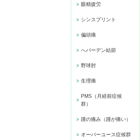
眼精疲労
シンスプリント
偏頭痛
へバーデン結節
野球肘
生理痛
PMS（月経前症候
群）
踵の痛み（踵が痛い）
オーバーユース症候群