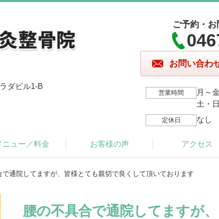
ご予約・お
046
お問い合わ
ラダビル1-B
月～金/
営業時間
土・日・
なし
定休日
メニュー／料金
お客様の声
アクセス
具合で通院してますが、皆様とても親切で良くして頂いております
腰の不具合で通院してますが、