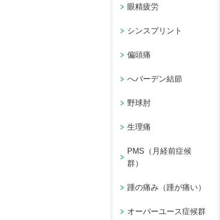
眼精疲労
シンスプリント
偏頭痛
へバーデン結節
野球肘
生理痛
PMS（月経前症候
群）
踵の痛み（踵が痛い）
オーバーユース症候群