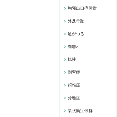
胸郭出口症候群
外反母趾
足がつる
肉離れ
捻挫
側弯症
頚椎症
分離症
梨状筋症候群